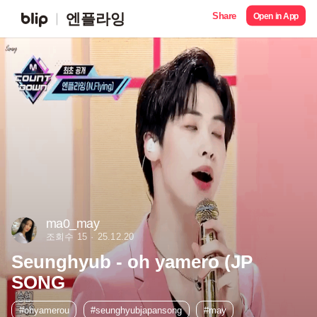
Share
엔플라잉
Open in App
ma0_may
조회수 15
25.12.20
Seunghyub - oh yamero (JP
SONG
#ohyamerou
#seunghyubjapansong
#may