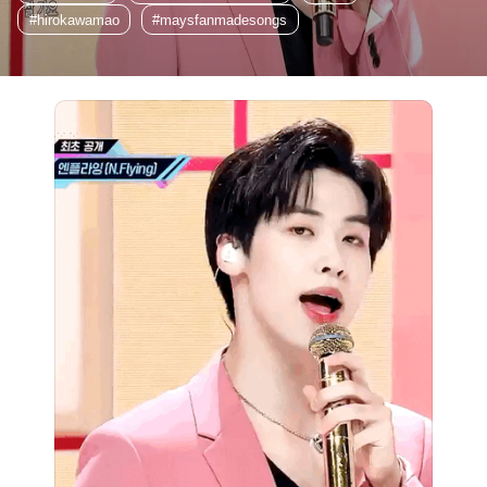
#hirokawamao
#maysfanmadesongs