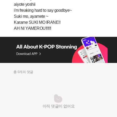
aiyote yoshii
i'm freaking hard to say goodbye~
Suki mo, ayamete ~
Karame SUKI MO IRANE!!
총 0개의 댓글
아직 댓글이 없어요