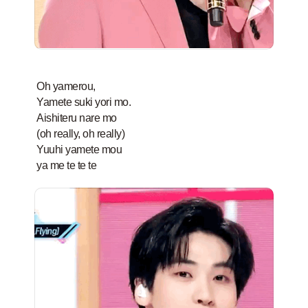
Oh yamerou,
Yamete suki yori mo.
Aishiteru nare mo
(oh really, oh really)
Yuuhi yamete mou