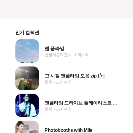
인기 컬렉션
엔.플라잉
엔플의중력(접)
조회수 0
그 시절 엔플라잉 모음.zip ( ͒•·̫|
둥둥
조회수 7
엔플라잉 드라이브 플레이리스트 ♫꒰･◡･๑꒱
둥둥
조회수 2
Photobooths with Mila