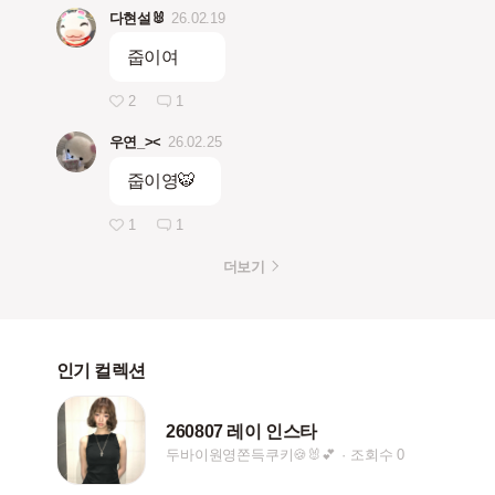
다현설🐰
26.02.19
줍이여
2
1
우연_><
26.02.25
줍이영🐯
1
1
더보기
인기 컬렉션
260807 레이 인스타
두바이원영쫀득쿠키🍪🐰💕
조회수 0