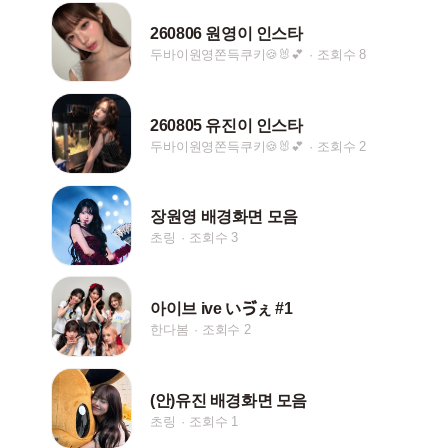
260806 원영이 인스타
두바이원영쫀득쿠키🍪🐰💕
조회수 8
260805 유진이 인스타
두바이원영쫀득쿠키🍪🐰💕
조회수 2
장원영 배경화면 모음
초링
조회수 3
아이브 ive いゔぇ #1
한다봄
조회수 2
(안)유진 배경화면 모음
초링
조회수 1