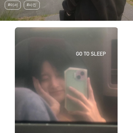
#이서
#사진