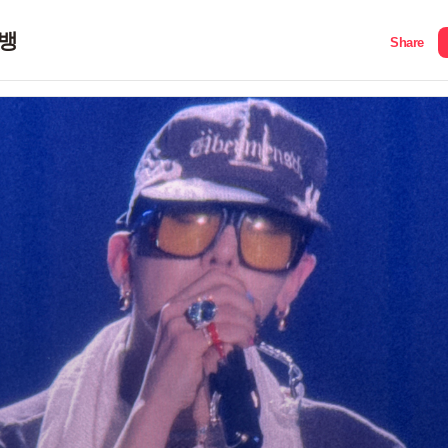
뱅
Share