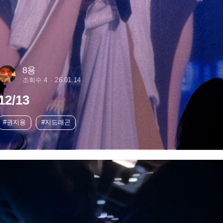
8용
조회수 4
26.01.14
12/13
#권지용
#지드래곤