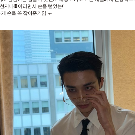
! 현지나!!! 이러면서 손을 뻗었는데
게 손을 꼭 잡아준거임!ㅜ