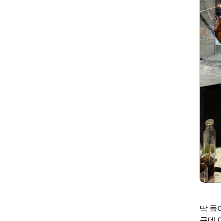
딱 들
근데 