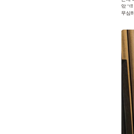
앆ㄱ!
무심하