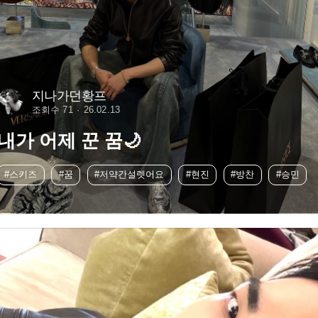
지나가던황프
조회수 71
26.02.13
내가 어제 꾼 꿈🌙
#스키즈
#꿈
#저약간설렛어요
#현진
#방찬
#승민