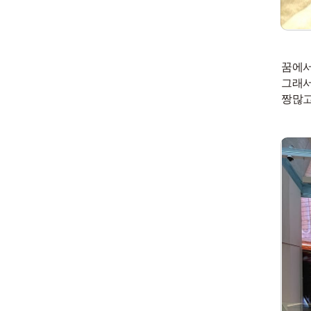
꿈에서
그래서
짱많고