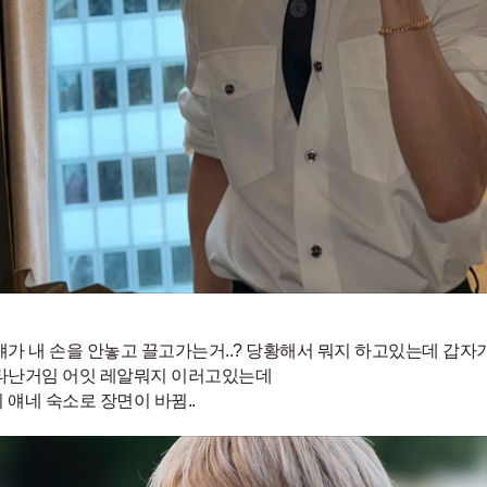
얘가 내 손을 안놓고 끌고가는거..? 당황해서 뭐지 하고있는데 갑자
타난거임 어잇 레알뭐지 이러고있는데