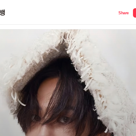
뱅
Share