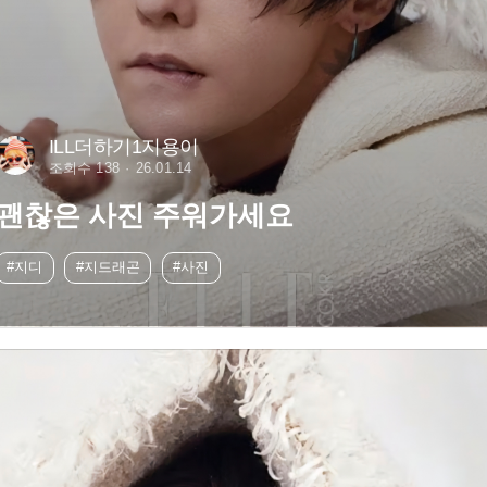
ILL더하기1지용이
조회수 138
26.01.14
괜찮은 사진 주워가세요
#지디
#지드래곤
#사진