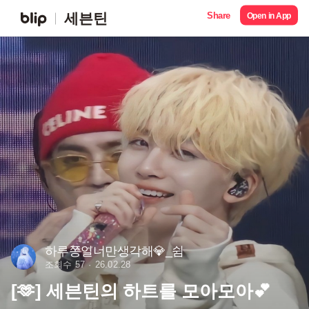
Share
세븐틴
Open in App
하루쫑일너만생각해💎_쉼
조회수 57
26.02.28
[🫶] 세븐틴의 하트를 모아모아💕