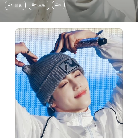
#세븐틴
#하트틴
#🫶