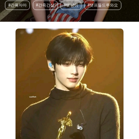
#간폭자마
#간죽간살
#탯냥이
#탯프들드루와요