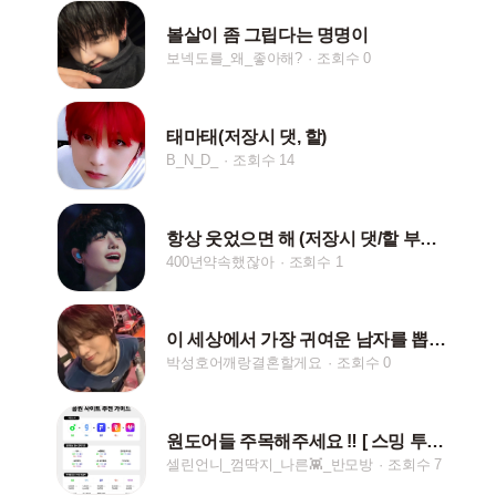
볼살이 좀 그립다는 명명이
보넥도를_왜_좋아해?
조회수 0
태마태(저장시 댓, 핱)
B_N_D_
조회수 14
항상 웃었으면 해 (저장시 댓/핱 부탁드려요)
400년약속했잖아
조회수 1
이 세상에서 가장 귀여운 남자를 뽑으면 박성호야
박성호어깨랑결혼할게요
조회수 0
원도어들 주목해주세요 ‼️ [ 스밍 투표 ]
셀린언니_껌딱지_나른👾_반모방
조회수 7