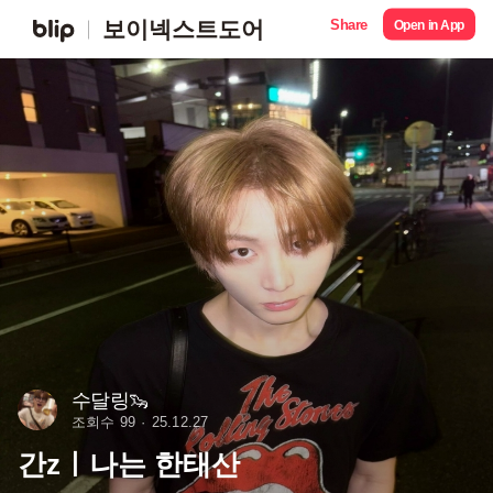
Share
보이넥스트도어
Open in App
수달링🦦
조회수 99
25.12.27
간zㅣ나는 한태산