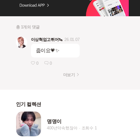
총 1개의 댓글
이상혁업고튀어🦦
26.01.07
줍이요💗✨
0
0
더보기
인기 컬렉션
명명이
400년약속했잖아
조회수 1