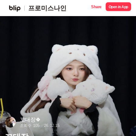
Share
프로미스나인
Open in App
꼬대장🍀
조회수 105
26.02.15