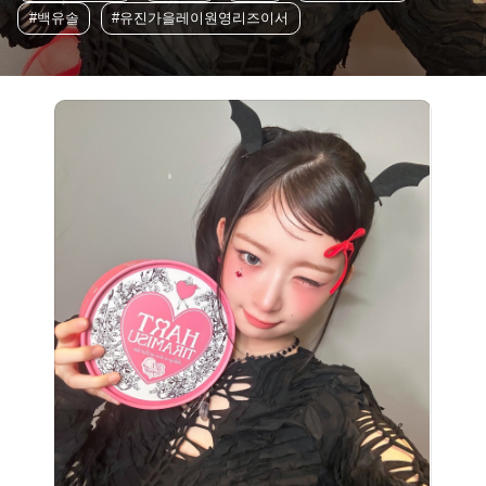
#백유솔
#유진가을레이원영리즈이서