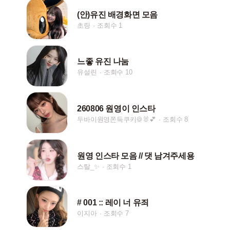
(안)유진 배경화면 모음
초링
조회수 1
느좋 유진 나눔
유설린
조회수 10
260806 원영이 인스타
두바이원영쫀득쿠키🍪🐰💕
조회수 8
원영 인스타 모음 // 댓 남겨주세용
스탈_✨
조회수 1
# 001 :: 레이 너 유죄
이지아
조회수 7