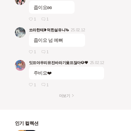
줍이요ʚɞ
1
1
쏘라한테❥먹힌설유나🦄
25.02.12
줍이요 넘 예뻐
1
1
잇프야우리유진바라기윶프잖아🐶💗
25.02.12
주비요❤️
1
1
더보기
인기 컬렉션