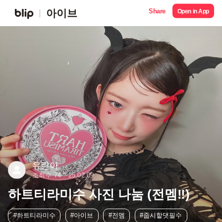
Share
아이브
Open in App
유린아
조회수 74
25.02.09
하트티라미수 사진 나눔 (전멤‼️)
#하트티라미수
#아이브
#전멤
#줍시핱댓필수