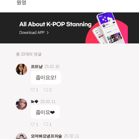
총 13개의 댓글
프프냥
25.02.10
줍이요오!
1
2
💫🍓
25.02.11
줍이요❤️
1
1
모여봐요녕프의숲
25.02.11