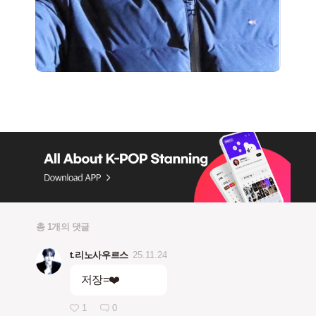
총 1개의 댓글
t.리노사우르스
25.11.24
저장=❤️
1
0