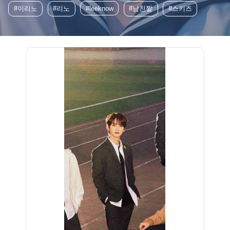
#이리노
#리노
#leeknow
#남친짤
#스키즈