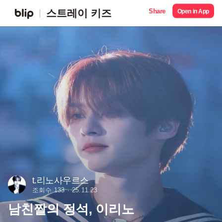
Share
스트레이 키즈
Open in App
t.리노사우르스
조회수 133
25.11.23
남친짤의 정석, 이리노