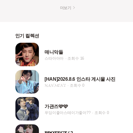
더보기
인기 컬렉션
매니악들
스따아아아
조회수 16
[HAN]2026.8.6 인스타 게시물 사진
𝓗𝓐𝓝𝓜𝓘𝓝𝓘
조회수 0
가관즈🩷🩷
푸딩이좋아스테이가좋아??
조회수 0