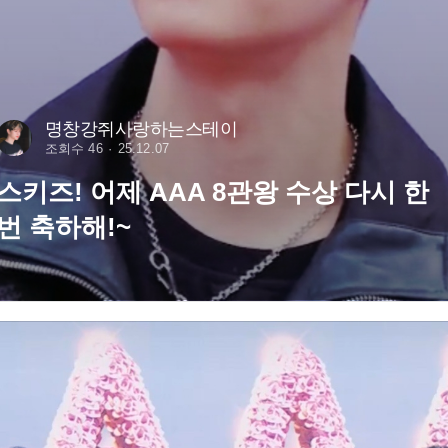
명창강쥐사랑하는스테이
조회수 46
25.12.07
스키즈! 어제 AAA 8관왕 수상 다시 한
번 축하해!~