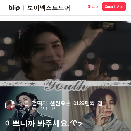
Share
보이넥스트도어
Open in App
나른_껌딱지_셀린👾☃_0129팬확_접
조회수 89
25.11.16
이쁘니까 봐주세요.ᐟᢉ𐭩