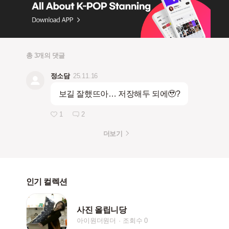
총 3개의 댓글
정소담
25.11.16
보길 잘했뜨아… 저장해두 되에🥹?
1
2
더보기
인기 컬렉션
사진 올립니당
아이원더원더
조회수 0