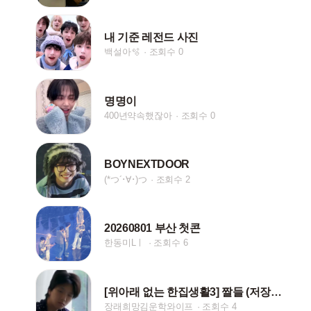
내 기준 레전드 사진
백설아🫧
조회수 0
명명이
400년약속했잖아
조회수 0
BOYNEXTDOOR
(*つ´･∀･)つ
조회수 2
20260801 부산 첫콘
한동미Lㅣ
조회수 6
[위아래 없는 한집생활3] 짤들 (저장시 핱/댓)
장래희망김운학와이프
조회수 4