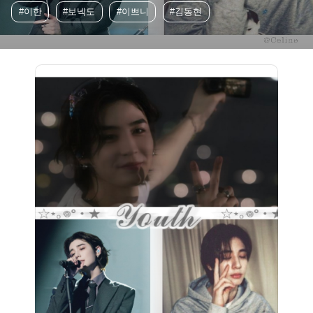
#이한
#보넥도
#이쁘니
#김동현