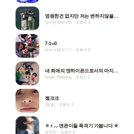
영원한건 없지만 저는 변하지않을거예요
양가든숭배녀🐑
조회수 4
7-1=0
떠누사랑녀♡♡
조회수 0
내 최애의 엔하이픈으로서의 마지막…
Angel_Heeseng
조회수 1
젴크크
(동글)
조회수 2
ㅎ r ⸝⸝ 엔픈이들 폭격기 가봅니다 ⛤
유하얀
조회수 6