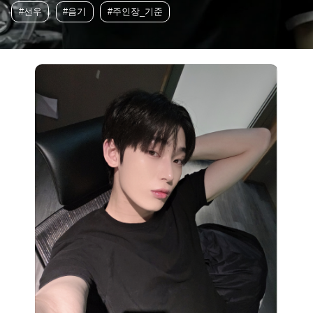
#선우
#음기
#주인장_기준