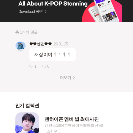
총 1개의 댓글
🧡🧡엔진🧡🧡
26.01.25
저장이여ㅕㅕㅕㅕ
1
0
더보기
인기 컬렉션
엔하이픈 멤버 별 최애사진
엔진동1004호엔하이픈때매불난닥!!
조회수 1