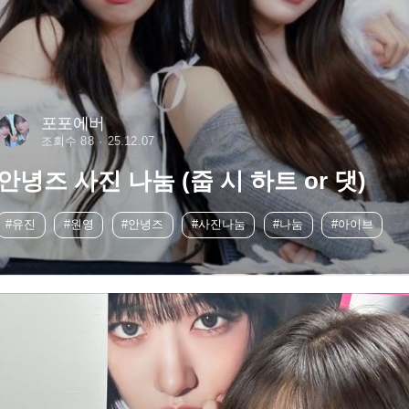
포포에버
조회수 88
25.12.07
안녕즈 사진 나눔 (줍 시 하트 or 댓)
#유진
#원영
#안녕즈
#사진나눔
#나눔
#아이브