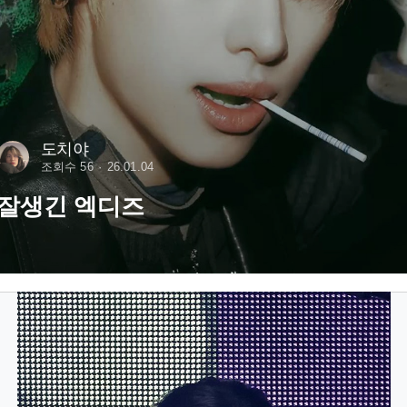
도치야
조회수 56
26.01.04
잘생긴 엑디즈