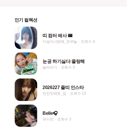
인기 컬렉션
띠 컴터 배사 📟
이설아사랑해_유부늘
조회수 6
눈공 하기싫다:줄랑해
늘바라기
조회수 0
2026227 쥴띠 인스타
반찬맛레로_접
조회수 13
Belle🎧
유이린
조회수 3