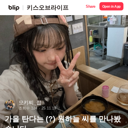
Share
키스오브라이프
Open in App
모키찌_접
조회수 124
25.11.19
가을 탄다는 (?) 원하늘 씨를 만나봤