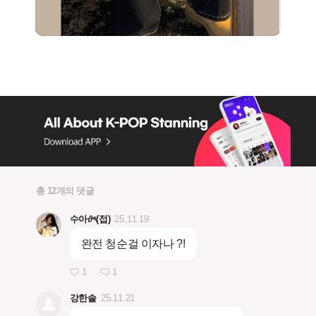
총 12개의 댓글
수아𝜗ৎ(접)
25.11.19
완전 청순걸 이자나 ?!
1
1
강한솔
25.11.21