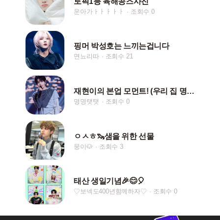
토픽1등 육해공즈사진
운아가ㅏㅏㅏㅏㅏ
조회수 0
핑머 박성호는 느끼는겁니다
면뇨리따
조회수 21
재현이의 본업 모먼트! (우리 집 명명이가 아이돌?!)
명명탯탯
조회수 0
ㅇㅅㅎ🦦샘을 위한 선물
뭉이🐶
조회수 3
태산 생일기념🎉😊🎈
♡보넥도400년함께하자♡
조회수 0