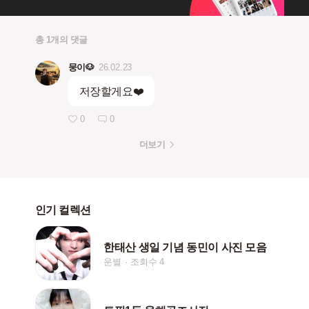
총 1개의 댓글
뭉이🐶
26.02.23
저장할게요❤️
0
0
더보기
인기 컬렉션
한태산 생일 기념 동민이 사진 모음
운별
조회수 4