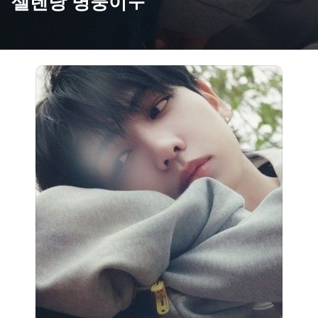
셀렌당 명뭉이ㅜ