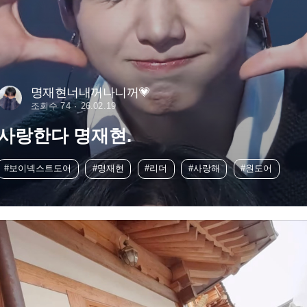
명재현너내꺼나니꺼💗
조회수 74
26.02.19
사랑한다 명재현.
#보이넥스트도어
#명재현
#리더
#사랑해
#원도어