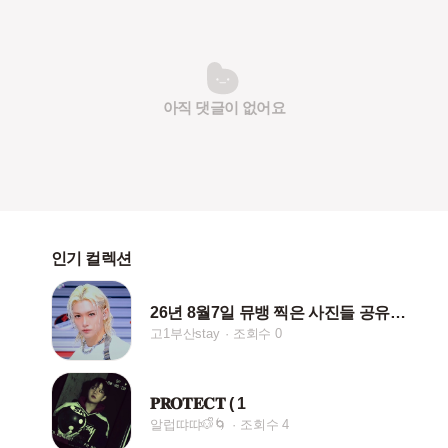
아직 댓글이 없어요
인기 컬렉션
26년 8월7일 뮤뱅 찍은 사진들 공유 해욥ㅎㅎ
고1부산stay
조회수 0
𝐏𝐑𝐎𝐓𝐄𝐂𝐓 ( 1
알럽땨땨🐶ᩚ🌀
조회수 4