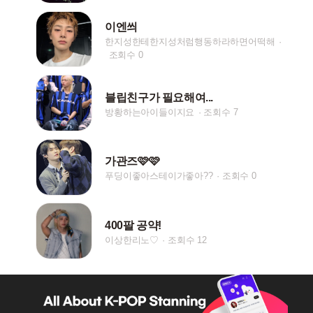
이엔씌
한지성한테한지성처럼행동하라하면어떡해
조회수 0
블립친구가 필요해여...
방황하는아이들이지요
조회수 7
가관즈🩷🩷
푸딩이좋아스테이가좋아??
조회수 0
400팔 공약!
이상한리노♡
조회수 12