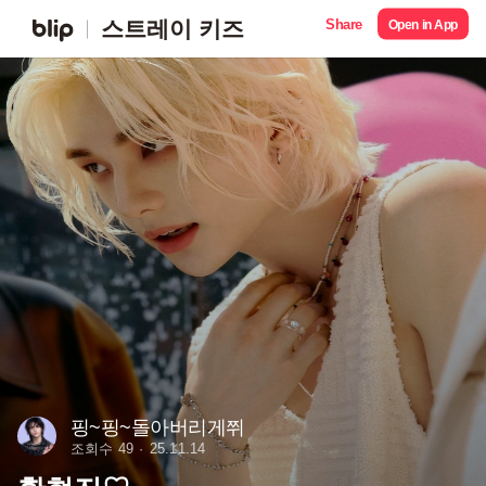
Share
스트레이 키즈
Open in App
핑~핑~돌아버리게쮜
조회수 49
25.11.14