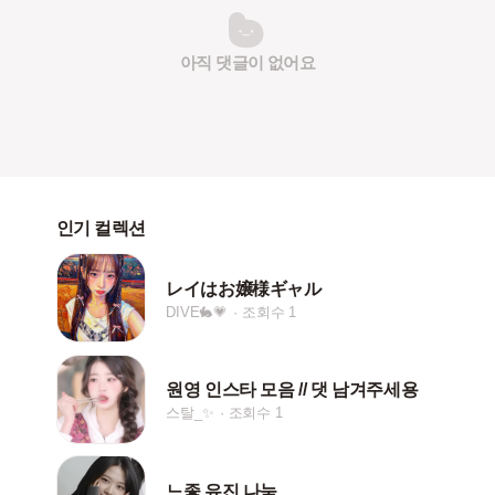
아직 댓글이 없어요
인기 컬렉션
レイはお嬢様ギャル
DIVE🐇💗
조회수 1
원영 인스타 모음 // 댓 남겨주세용
스탈_✨
조회수 1
느좋 유진 나눔