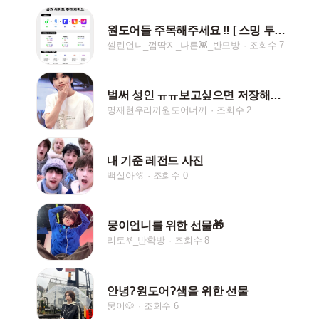
원도어들 주목해주세요 ‼️ [ 스밍 투표 ]
셀린언니_껌딱지_나른👾_반모방
조회수 7
벌써 성인 ㅠㅠ보고싶으면 저장해요 댓글로 부탁해요
명재현우리꺼원도어너꺼
조회수 2
내 기준 레전드 사진
백설아🫧
조회수 0
뭉이언니를 위한 선물🎁
리토𖤐_반확방
조회수 8
안녕?원도어?샘을 위한 선물
뭉이🐶
조회수 6