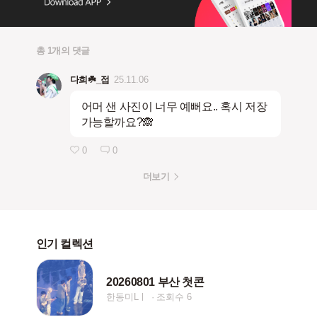
총 1개의 댓글
다희☘️_접
25.11.06
어머 샌 사진이 너무 예뻐요.. 혹시 저장
가능할까요?🙈
0
0
더보기
인기 컬렉션
20260801 부산 첫콘
한동미Lㅣ
조회수 6