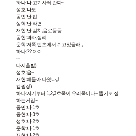
하나:나 고기사러 간다~
성호:나도
동민:난 밥
상혁:난 라면
재현:난 김치,음료등등
동현:과자,젤리
운학:저쪽 벤츠에서 쉬고있을래,,
하나:??ㅇㅇ
---
다시출발)
성호:음~
재현:얘들아 다왔다,,!
캠핑장)
하나:저기부터 1,2,3호쪽이 우리쪽이다~ 뽑기로 정
하는거임~
동민:나 1호
동현:나 3호
성호:나 2호
운학:나 1호
재현:나 2호