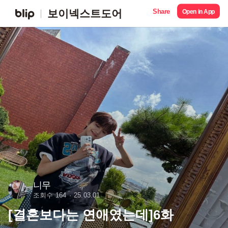
Share
보이넥스트도어
Open in App
니무
조회수 164
25.03.01
[결혼보다는 연애였는데]6화