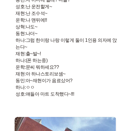
성호:난 운전할게~
재현:난 조수석~
운학:나 맨뒤에!!
상혁:나도~
동현:나더~
하나:그럼 한이랑 나랑 이렇게 둘이 1인용 의자에 앉
는다~
재현:출~발~!
하나:(폰 하는중)
운학:문씨 뭐하세요??
재현:아 하나스토리보셈~
동민:아~재현이가 음료샀어?
하나:ㅇㅇ
성호:얘들아 마트 도착했다~!!!