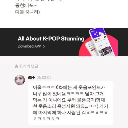
동현:나도~
다들 꿈나라)
총 11개의 댓글
🦁🐠
25.03.01
어웈ㅋㅋㅋ 6화에는 제 웃음포인트가
너무 많이 있네욬ㅋㅋㅋㅋ 님아 그거
먹는 거 아니에요 부터 물총공격(명재
현 웃음소리 음성지원 돼요...ㅋㅋ) 거기
에 마지막에 하나 사람된 겈ㅎㅋㅎㅋㅎ
ㅎㅋㅎㅋㅎㅋ