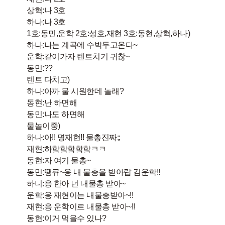
상혁:나 3호
하나:나 3호
1호:동민,운학 2호:성호,재현 3호:동현,상혁,하나)
하나:나는 계곡에 수박두고온다~
운학:같이가자 텐트치기 귀찮~
동민:??
텐트 다치고)
하나:아까 물 시원한데 놀래?
동현:난 하면해
동민:나도 하면해
물놀이중)
하나:아!! 명재현!! 물총진짜;;
재현:하핰핰핰핰핰ㅋㅋ
동현:자 여기 물총~
동민:땡큐~응 내 물총을 받아랍 김운학!!
하니:응 한아 넌 내물총 받아~
운학:응 재현이는 내물총받아~!!
재현:응 운학이르 내물총 받아~!!
동현:이거 먹을수 있나?