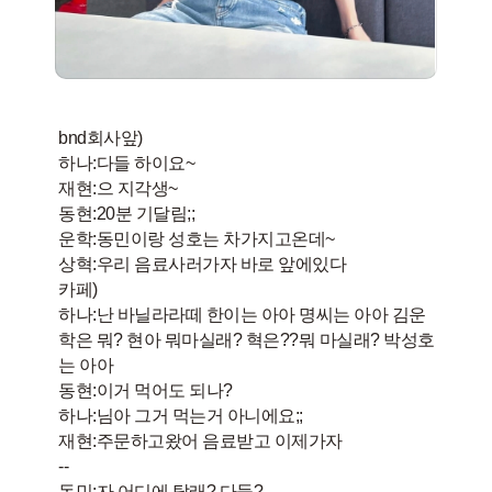
bnd회사앞)
하나:다들 하이요~
재현:으 지각생~
동현:20분 기달림;;
운학:동민이랑 성호는 차가지고온데~
상혁:우리 음료사러가자 바로 앞에있다
카페)
하나:난 바닐라라떼 한이는 아아 명씨는 아아 김운
학은 뭐? 현아 뭐마실래? 혁은??뭐 마실래? 박성호
는 아아
동현:이거 먹어도 되나?
하나:님아 그거 먹는거 아니에요;;
재현:주문하고왔어 음료받고 이제가자
--
동민:자 어디에 탈래? 다들?