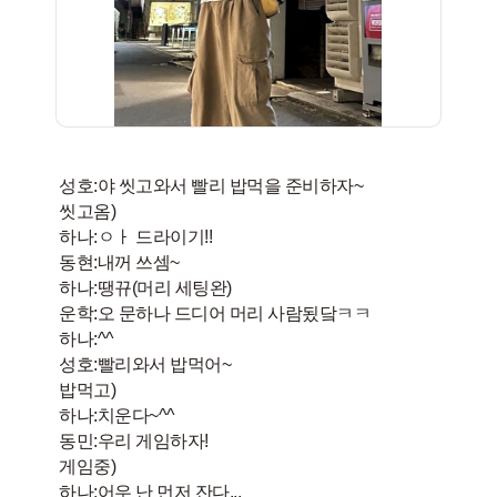
성호:야 씻고와서 빨리 밥먹을 준비하자~
씻고옴)
하나:ㅇㅏ 드라이기!!
동현:내꺼 쓰셈~
하나:땡뀨(머리 세팅완)
운학:오 문하나 드디어 머리 사람됬닼ㅋㅋ
하나:^^
성호:빨리와서 밥먹어~
밥먹고)
하나:치운다~^^
동민:우리 게임하자!
게임중)
하나:어우 난 먼저 잔다,,,