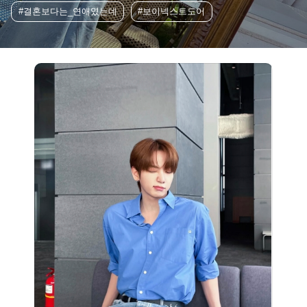
#결혼보다는_연애였는데
#보이넥스트도어