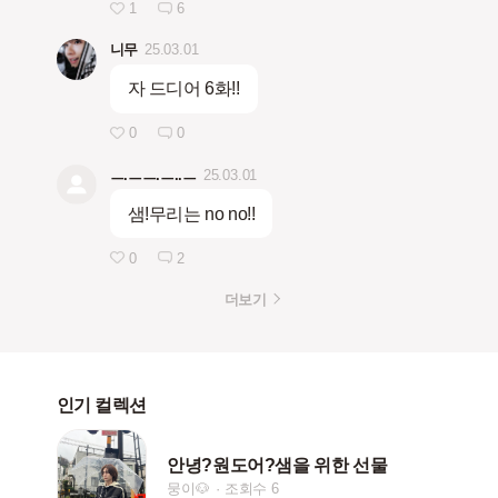
1
6
니무
25.03.01
자 드디어 6화!!
0
0
ㅡ.ㅡㅡ.ㅡ..ㅡ
25.03.01
샘!무리는 no no!!
0
2
더보기
인기 컬렉션
안녕?원도어?샘을 위한 선물
뭉이🐶
조회수 6