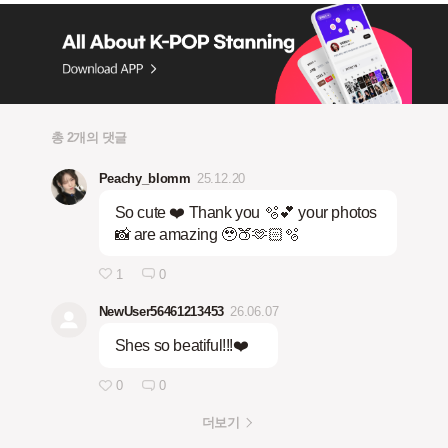
총 2개의 댓글
Peachy_blomm
25.12.20
So cute ❤️ Thank you 🫧💕 your photos
📸 are amazing 🥹🍑🫶🏻🫧
1
0
NewUser56461213453
26.06.07
Shes so beatiful!!!❤️
0
0
더보기