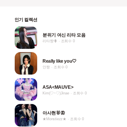
인기 컬렉션
분위기 여신 리타 모음
리타쨩🪻
조회수 0
Really like you🤍
안짱
조회수 0
ASA<MAUVE>
Kim(♡~♡)Jinae
조회수 0
아사현🐰🦋
★Monstiezz★
조회수 0