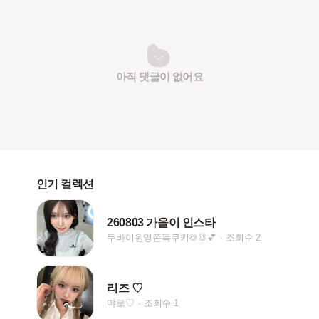
아직 댓글이 없어요
인기 컬렉션
260803 가을이 인스타
두바이원영쫀득쿠키🍪🐰💕
조회수 2
리즈 ♡
먀로♡
조회수 1