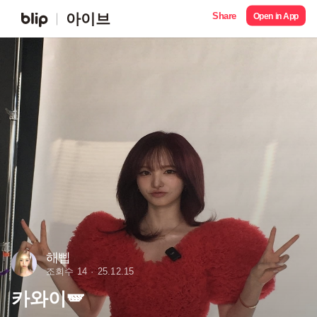
Share
아이브
Open in App
해삡
조회수 14
25.12.15
카와이🪽