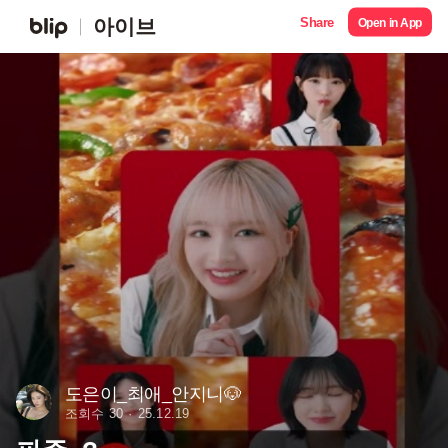
Share
아이브
Open in App
도은이_최애_안지니🐶
조회수 30
25.12.19