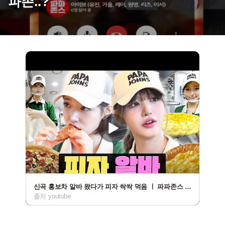
파존..?
신곡 홍보차 알바 왔다가 피자 싹싹 먹음 ㅣ 파파존스 피자 알바ㅣ워크돌ㅣ아이브 리즈, 키키 지유
출처 youtube