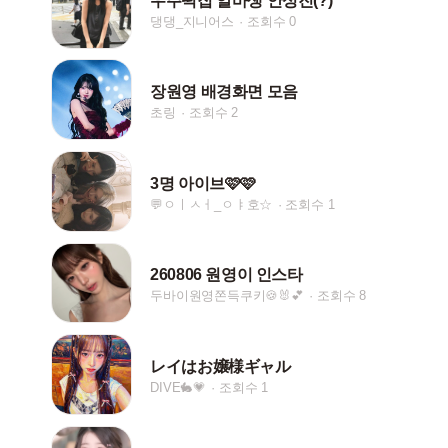
우주떡집 알바생 안성진(?)
댕댕_지니어스
조회수 0
장원영 배경화면 모음
초링
조회수 2
3명 아이브🩷🩷
💬ㅇㅣㅅㅓ_ㅇㅑ호☆
조회수 1
260806 원영이 인스타
두바이원영쫀득쿠키🍪🐰💕
조회수 8
レイはお嬢様ギャル
DIVE🐇💗
조회수 1