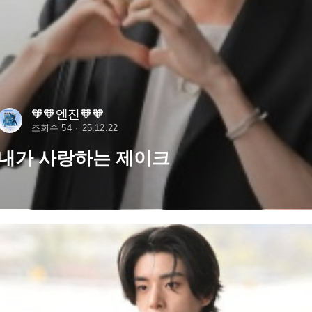
🧡🧡엔진🧡🧡
조회수 54
25.12.22
내가 사랑하는 제이크