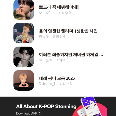
뽀도리 꼭 데뷔해야돼!!
뽀도리´ｰ｀
조회수 0
울의 영원한 햄리더. {성한빈 사진나눔}
한뉴짖
조회수 4
여러분 죄송하지만 제베원 해체일 언제인지 아는 분..?
🫧오션🫧
조회수 2
태래 핑머 모음 2026
D1be.the_1
조회수 3