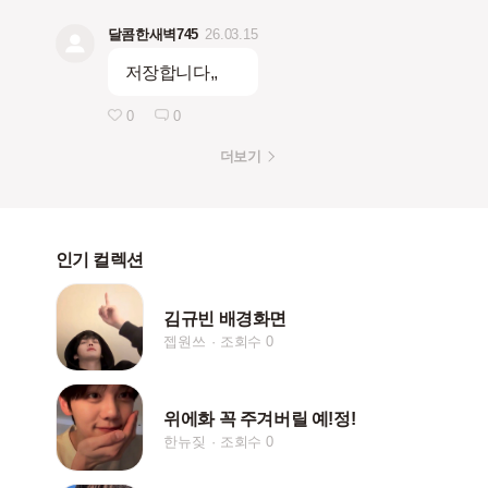
달콤한새벽745
26.03.15
저장합니다,,
0
0
더보기
인기 컬렉션
김규빈 배경화면
젭원쓰
조회수 0
위에화 꼭 주겨버릴 예!정!
한뉴짖
조회수 0