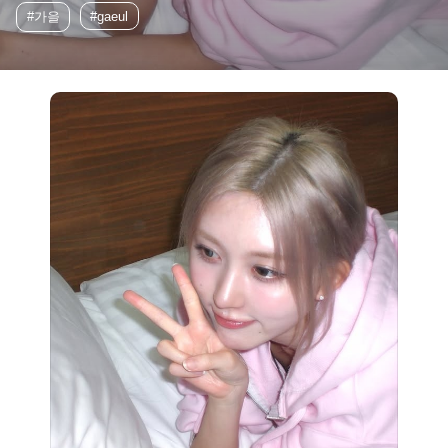
#가을
#gaeul