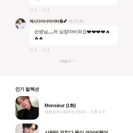
1
1
섹시다이너마이터황🧨
26.01.30
슨생님,,,,,저 심장마비와요❤️❤️❤️❤️🔥
🔥🔥
1
1
더보기
인기 컬렉션
Monsieur (1화)
명창강쥐사랑하는스테이
조회수 9
사랑만 외치다 목이 쉬어버렸어