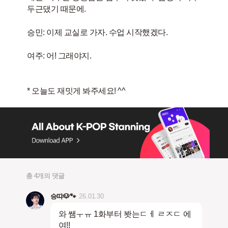
두근댔기 때문에.
승민: 이제 교실로 가자. 수업 시작했겠다.
여주: 어! 그래야지.
총 4개의 댓글
승땨🐶🐾
26.01.30
와 쌤ㅜㅠ 1화부터 봣는ㄷㅔ ㄹㅈㄷ 에
여!!