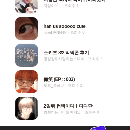
지성아˙⋆๋
조회수 1
han us sooooo cute
iloveHANNNN
조회수 0
스키즈 8/2 막막콘 후기
명창강쥐사랑하는스테이
조회수 2
侮笑 (EP :: 003)
오즈_쪽냥♡
조회수 3
2일뒤 컴백이다ㅏ다다닫
방황하는아이들이지요
조회수 0