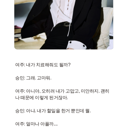
여주: 내가 치료해줘도 될까?
승민: 그래. 고마워.
여주: 아니야, 오히려 내가 고맙고, 미안하지. 괜히
나 때문에 이렇게 된거잖아.
승민: 아냐. 내가 할일을 한거 뿐인데 뭘.
여주: 얼마나 아플까....