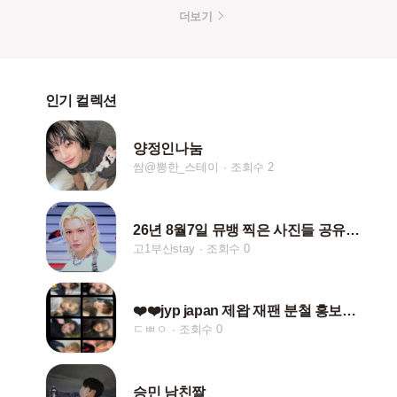
더보기
인기 컬렉션
양정인나눔
쌈@뽕한_스테이
조회수 2
26년 8월7일 뮤뱅 찍은 사진들 공유 해욥ㅎㅎ
고1부산stay
조회수 0
❤️❤️jyp japan 제왑 재팬 분철 홍보❤️❤️
ㄷㅃㅇ
조회수 0
승민 남친짤