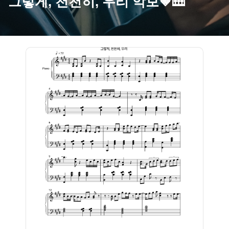
그렇게, 천천히, 우리 악보🤎🎹