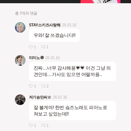
총 7개의 댓글
STAY스키즈사랑해
26.01.16
우와! 잘 쓰겠습니다!!
1
1
미미노🧭
26.01.16
진짜…너무 감사해용💗💗 이건 그냥 의
견인데…가사도 있으면 어떨까용..
1
2
저기승민씨☆
26.01.16
잘 볼게여! 한번 슼즈노래도 피아노로
쳐보고 싶었는데!!
1
1