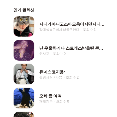
인기 컬렉션
지디가아니고조아모음이지만지디도너무귀여워서마지막넣은갤러리
강대성복근이세상을구한다
조회수 1
난 우울하거나 스트레스받을땐 큰승씨 얼굴을봐...
권사포
조회수 0
유네스코지용~
빂뱅사랑녀✨😎
조회수 2
오빠 좀 여며
재래김곤
조회수 0