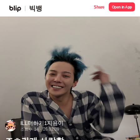
Share
빅뱅
Open in App
ILL더하기1지용이
조회수 14
26.02.09