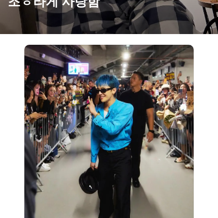
조ㅎ라게 사랑함