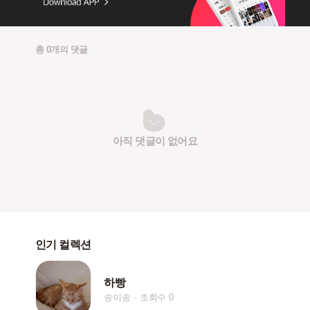
총 0개의 댓글
아직 댓글이 없어요
인기 컬렉션
하빵
송이송
조회수 0