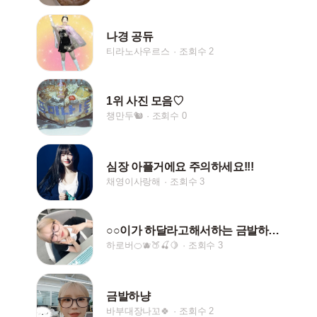
나경 공듀
티라노사우르스
조회수 2
1위 사진 모음♡
챙만두🐿
조회수 0
심장 아플거에요 주의하세요!!!
채영이사랑해
조회수 3
○○이가 하달라고해서하는 금발하냥 나눔 줍시 팔,핱하기
하로버🍊🫐🍑🍒🍋
조회수 3
금발하냥
바부대장나꼬🍀
조회수 2