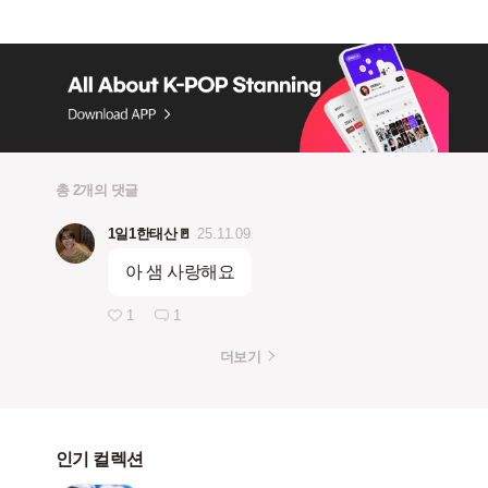
총 2개의 댓글
1일1한태산🚪
25.11.09
아 샘 사랑해요
1
1
더보기
인기 컬렉션