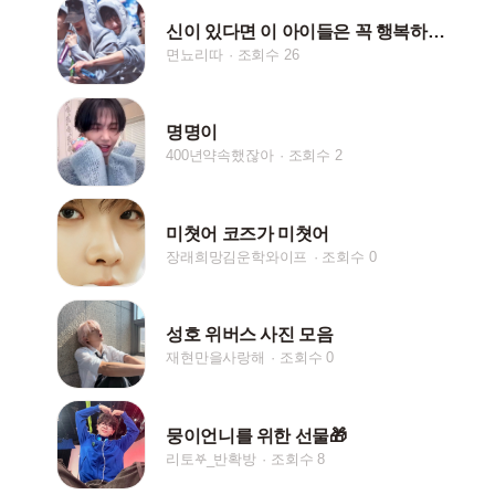
신이 있다면 이 아이들은 꼭 행복하게 해주세요
면뇨리따
조회수 26
명명이
400년약속했잖아
조회수 2
미쳣어 코즈가 미쳣어
장래희망김운학와이프
조회수 0
성호 위버스 사진 모음
재현만을사랑해
조회수 0
뭉이언니를 위한 선물🎁
리토𖤐_반확방
조회수 8