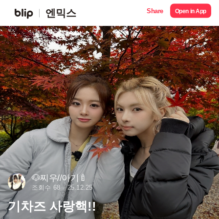
Share
엔믹스
Open in App
🐶찌우//아기🍼
조회수 68
25.12.25
기차즈 사랑핵!!