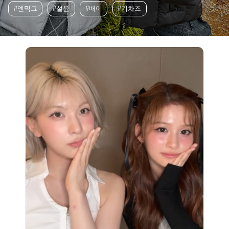
#엔믹그
#설윤
#배이
#기차즈