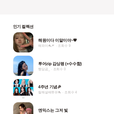
인기 컬렉션
해원이다 이말이야~💗
해와이🐬🎆
조회수 9
투어zip 감상평 (+수수함)
행담곰_
조회수 0
4주년 기념🎉
릴해설배쮸뀨🐬
조회수 4
엔믹스는 그저 빛