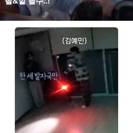
팔&핱 필수..!