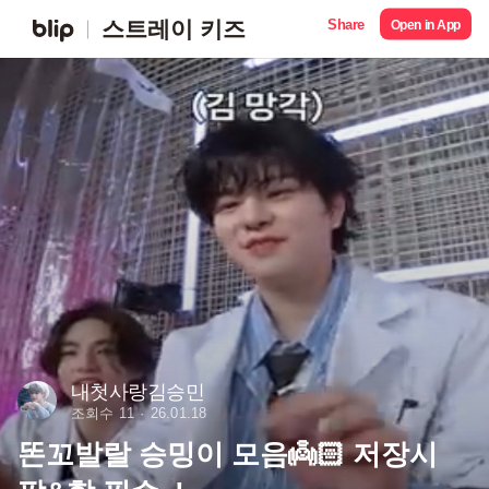
Share
스트레이 키즈
Open in App
내첫사랑김승민
조회수 11
26.01.18
똔꼬발랄 승밍이 모음👼🏻 저장시