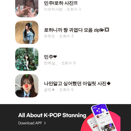
민주/로하 사진!!!
이로하사랑
조회수 1
로하니까 짱 귀엽다 모음 zip💫💥
유힛또
조회수 3
민주❤︎
한백설_
조회수 8
나만알고 싶어했던 아일릿 사진🍀
글릿🍀
조회수 5