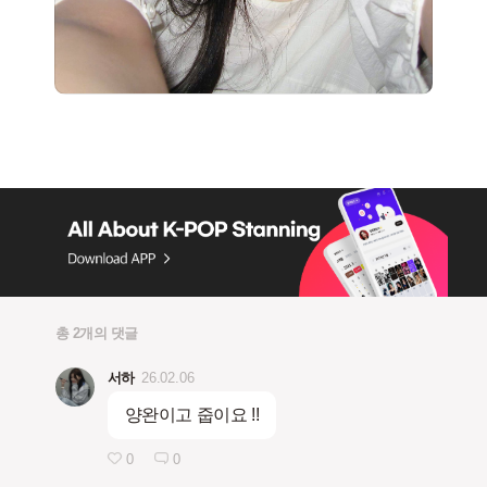
총 2개의 댓글
서하
26.02.06
양완이고 줍이요 !!
0
0