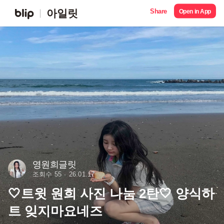
Share
아일릿
Open in App
영원희글릿
조회수 55
26.01.17
🤍트윗 원희 사진 나눔 2탄🤍 양식하
트 잊지마요네즈