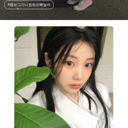
#햄보그기니원희오빠달려