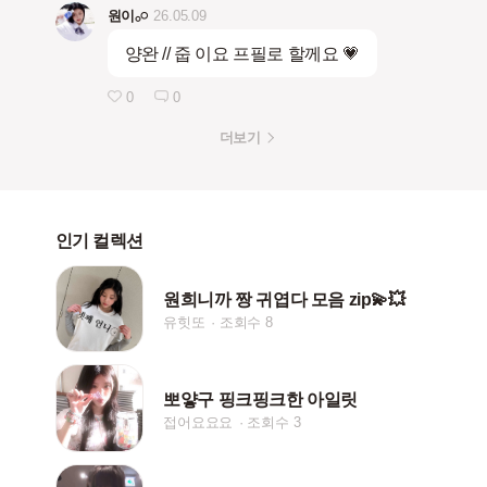
원이𓂂𓏸
26.05.09
양완 // 줍 이요 프필로 할께요 💗
0
0
더보기
인기 컬렉션
원희니까 짱 귀엽다 모음 zip💫💥
유힛또
조회수 8
뽀얗구 핑크핑크한 아일릿
접어요요요
조회수 3