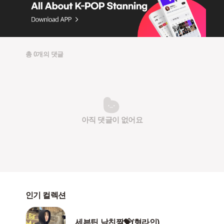
총 0개의 댓글
아직 댓글이 없어요
인기 컬렉션
세븐틴 남친짤💝(형라인)