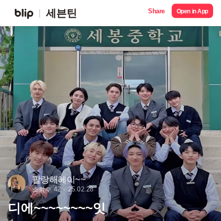
Share
세븐틴
Open in App
팔랑해헤이~~
조회수 42
25.02.28
디에~~~~~~~~잇