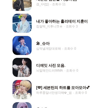
겸_🐶(접)
조회수 11
내가 좋아하는 홀리데이 지훈이
찹쌀떡_지후니🍑🍚
조회수 3
🎤_슈아
십억낼게맘대로해
조회수 0
디에잇 사진 모음.
뇌말왜안드러IMMA
조회수 0
[🫶] 세븐틴의 하트를 모아모아💕
하루쫑일너만생각해💎_쉼
조회수 0