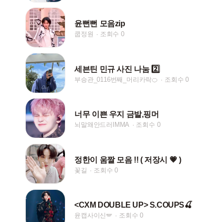
윤뻔뻔 모음zip
쿱정원
조회수 0
세븐틴 민규 사진 나눔 2️⃣
부승관_0116번째_머리카락🍊
조회수 0
너무 이쁜 우지 금발,핑머
뇌말왜안드러IMMA
조회수 0
정한이 움짤 모음 !! ( 저장시 💗 )
꽃길
조회수 0
<CXM DOUBLE UP> S.COUPS🍒
윤캡사이신🪽
조회수 0