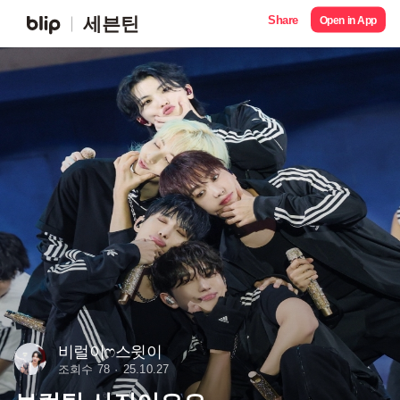
Share
세븐틴
Open in App
비럴이ෆ스윗이
조회수 78
25.10.27