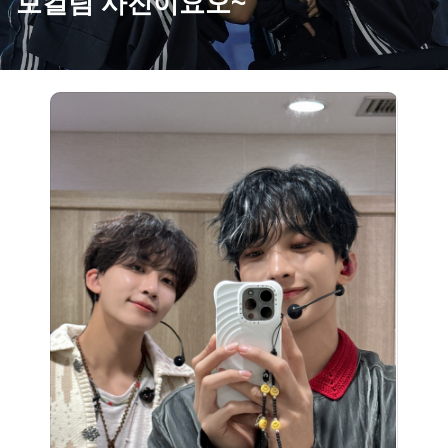
보컬팀 사진이요오~