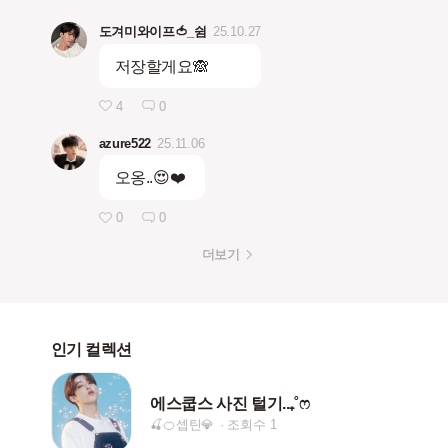
도겨미와이프🍅_쉼
25.10.27
저장할게요🙈
4
0
azure522
25.11.06
오옹..😍❤️
0
0
더보기
인기 컬렉션
에스쿱스 사진 털기..₊˚ෆ
🍒🍊셉틴💎
조회수 1