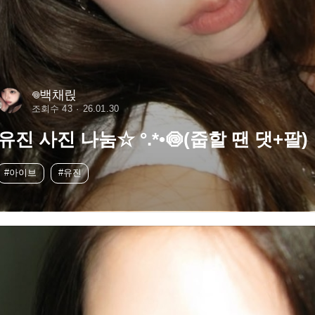
𖦹백채릱
조회수 43
26.01.30
유진 사진 나눔☆ °.*•🍥(줍할 땐 댓+팔)
#아이브
#유진