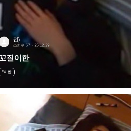
접)
조회수 67
25.12.29
꼬질이한
#이한