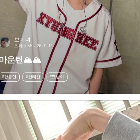
보미녀
조회수 55
26.01.11
마운틴🏔️🏔️
#한동민
#한태산
#탯냥이