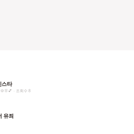
 인스타
🐰💕
조회수 8
 너 유죄