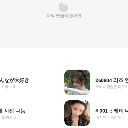
아직 댓글이 없어요
みんなが大好き
260804 리즈
조회수 0
두바이원영쫀득쿠키🍪
배 사진 나눔
# 001 :: 레이
조회수 0
이지아
조회수 7