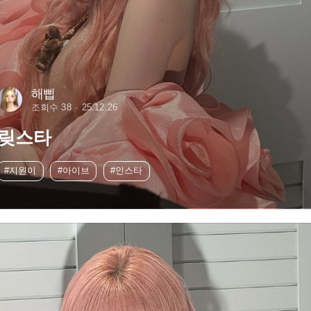
해삡
조회수 38
25.12.26
맂스타
#지원이
#아이브
#인스타