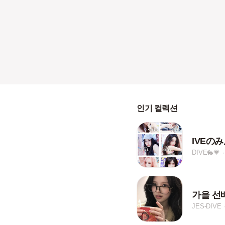
인기 컬렉션
IVEの
DIVE🐇💗
가을 선
JES-DIVE