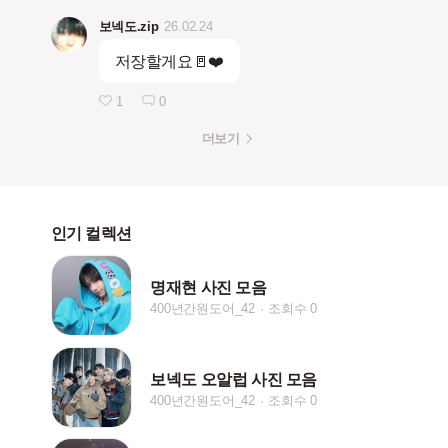
보넥도.zip
26.02.24
저장할게요🚪❤️
1
0
더보기
인기 컬렉션
명재현 사진 모음
400년간원도어_42
조회수 0
보넥도 오알럽 사진 모음
400년간원도어_42
조회수 0