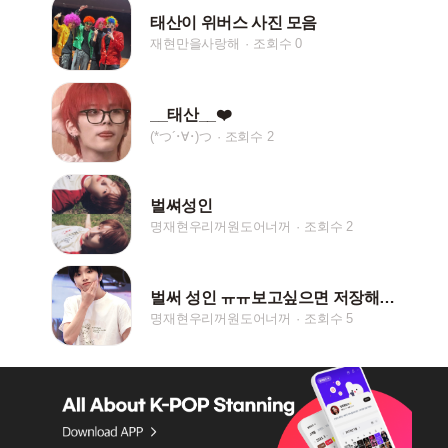
태산이 위버스 사진 모음
재현만을사랑해
조회수 0
__태산__❤️
(*つ´･∀･)つ
조회수 2
벌쎠성인
명재현우리꺼원도어너꺼
조회수 2
벌써 성인 ㅠㅠ보고싶으면 저장해요 댓글로 부탁해요
명재현우리꺼원도어너꺼
조회수 5