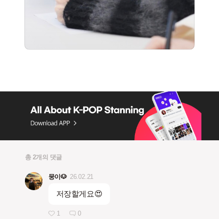
총 2개의 댓글
뭉이🐶
26.02.21
저장할게요😍
1
0