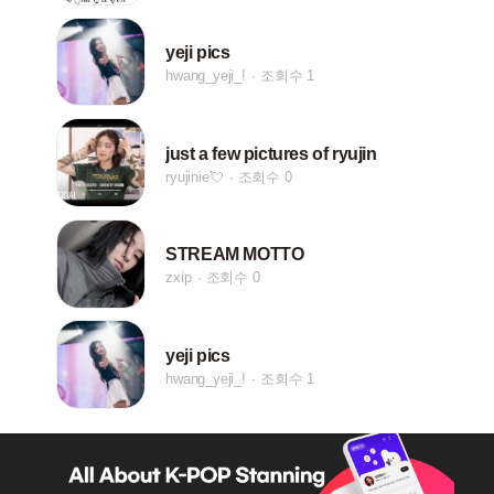
yeji pics
hwang_yeji_!
조회수 1
just a few pictures of ryujin
ryujinie💘
조회수 0
STREAM MOTTO
zxip
조회수 0
yeji pics
hwang_yeji_!
조회수 1