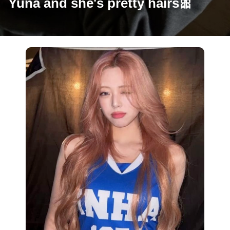
Yuna and she's pretty hairs🎀