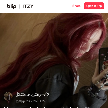
ITZY
Share
Open in App
ᥫ᭡𝓛𝓲𝓵𝓪𝓪𝓬_𝓛𝓲𝓵𝔂ᯓᡣ𐭩
조회수 23
26.01.27