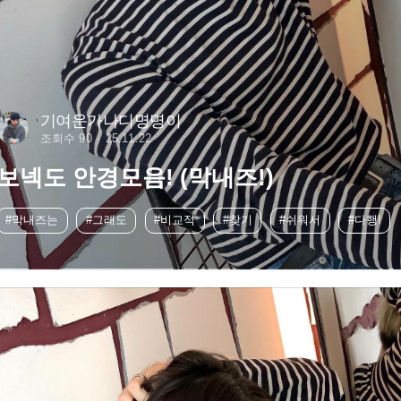
기여운가나디명명이
조회수 90
25.11.22
보넥도 안경모음! (막내즈!)
#막내즈는
#그래도
#비교적
#찾기
#쉬워서
#다행!