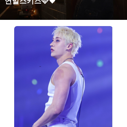
연말스키즈🩷🖤