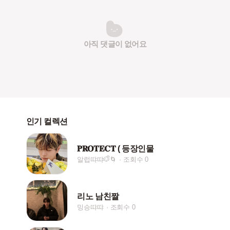
아직 댓글이 없어요
인기 컬렉션
𝐏𝐑𝐎𝐓𝐄𝐂𝐓 ( 등장인물
알럽땨땨🐶ᩚ🌀
조회수 0
리노 남친짤
밍승땨땨
조회수 0