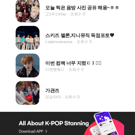
오늘 찍은 음방 사진 공유 해용~ㅎㅎ
고1부산stay
조회수 0
스키즈 멜론,지니뮤직 독점포토🧡
t.laaknowsaurus
조회수 0
이번 컴백 너무 지렸ㄷㅏ❤️‍🔥
이엔빵🥯🍞
조회수 0
가관즈
밍승땨땨
조회수 0