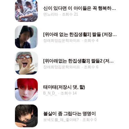
신이 있다면 이 아이들은 꼭 행복하게 해주세요
면뇨리따
조회수 21
[위아래 없는 한집생활3] 짤들 (저장시 핱/댓)
장래희망김운학와이프
조회수 4
[위아래없는 한집생활3] 짤들2 (저장시 핱/댓)
장래희망김운학와이프
조회수 6
태마태(저장시 댓, 핱)
B_N_D_
조회수 14
볼살이 좀 그립다는 명명이
보넥도를_왜_좋아해?
조회수 0