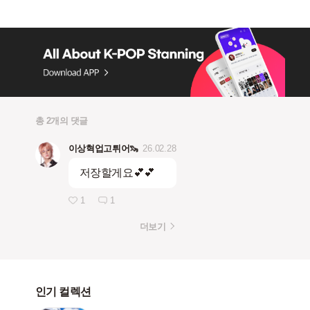
총 2개의 댓글
이상혁업고튀어🦦
26.02.28
저장할게요💕💕
1
1
더보기
인기 컬렉션