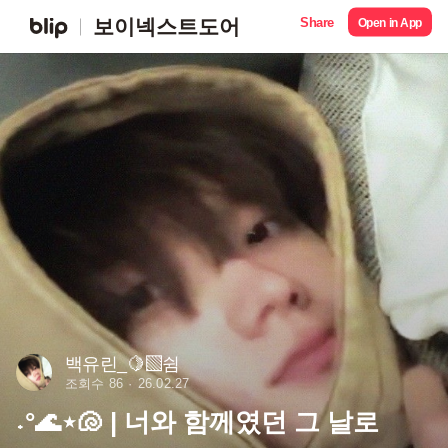
Share
보이넥스트도어
Open in App
백유린_🍋‍🟩쉼
조회수 86
26.02.27
˖°🌊⋆🐚 | 너와 함께였던 그 날로