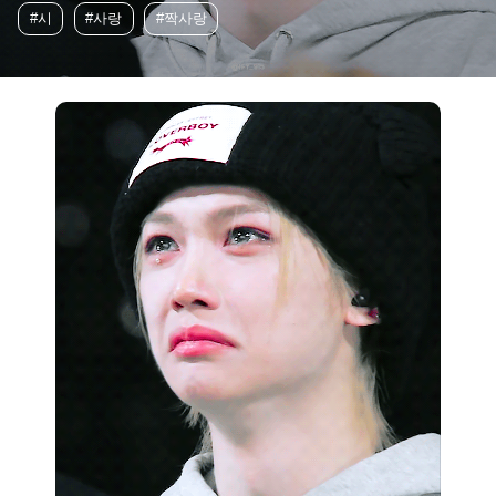
#시
#사랑
#짝사랑