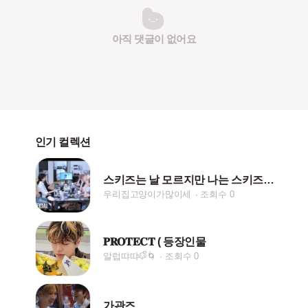
아직 댓글이 없어요
인기 컬렉션
스키즈는 날 모르지만 나는 스키즈를 안다♡
우리집고양이가많이세
조회수 0
𝐏𝐑𝐎𝐓𝐄𝐂𝐓 ( 등장인물
알럽땨땨🐶ᩚ🌀
조회수 0
가관즈