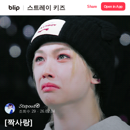
Share
스트레이 키즈
Open in App
𝓢𝓽𝓮𝓹𝓸𝓾𝓽🧭
조회수 29
26.02.04
[짝사랑]