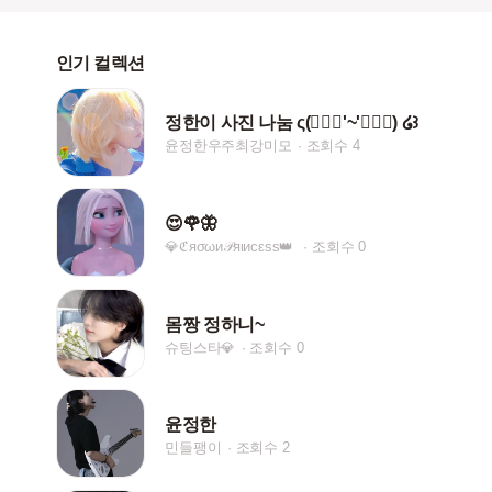
인기 컬렉션
정한이 사진 나눔 ς(๑⃙⃘'~'๑⃙⃘) ໒꒱
윤정한우주최강미모
조회수 4
😍🌹🦋
💎ℭяσωи𝒫яιиcεѕѕ👑
조회수 0
몸짱 정하니~
슈팅스타💎
조회수 0
윤정한
민들팽이
조회수 2