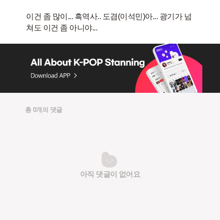
이건 좀 많이... 흑역사.. 도겸(이석민)아... 광기가 넘
총 0개의 댓글
아직 댓글이 없어요