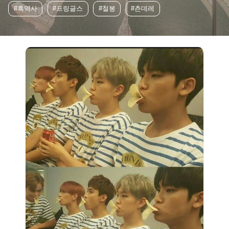
#흑역사
#프링글스
#철봉
#츤데레