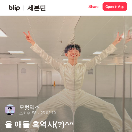
Share
세븐틴
Open in App
모럿믹스
조회수 58
25.02.19
울 애들 흑역사(?)^^