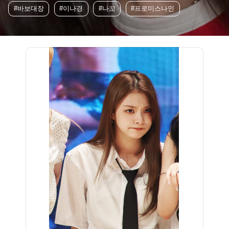
#바보대장
#이나경
#나꼬
#프로미스나인