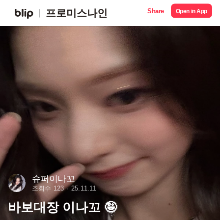
Share
프로미스나인
Open in App
슈퍼이나꼬
조회수 123
25.11.11
바보대장 이나꼬 🤪